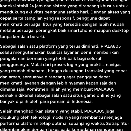
koneksi stabil 24 jam dan sistem yang dirancang khusus untuk
mendukung aktivitas pengguna setiap hari. Dengan akses yang
cepat serta tampilan yang responsif, pengguna dapat
menikmati berbagai fitur yang tersedia dengan lebih mudah
melalui berbagai perangkat baik smartphone maupun desktop
tanpa kendala berarti.
Sebagai salah satu platform yang terus diminati, PIALA805
selalu mengutamakan kualitas layanan demi memberikan
pengalaman bermain yang lebih baik bagi seluruh
penggunanya. Mulai dari proses login yang praktis, navigasi
yang mudah dipahami, hingga dukungan transaksi yang cepat
dan aman, semuanya dirancang agar pengguna dapat
menikmati layanan dengan lebih nyaman kapan saja dan
dimana saja. Komitmen inilah yang membuat PIALA805
semakin dikenal sebagai salah satu situs game online yang
banyak dipilih oleh para pemain di Indonesia.
Selain menghadirkan sistem yang stabil, PIALA805 juga
didukung oleh teknologi modern yang membantu menjaga
performa platform tetap optimal sepanjang waktu. Setiap fitur
dikembangkan dengan fokus pada kemudahan penggunaan