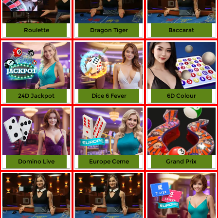
Roulette
Dragon Tiger
Baccarat
24D Jackpot
Dice 6 Fever
6D Colour
Domino Live
Europe Ceme
Grand Prix